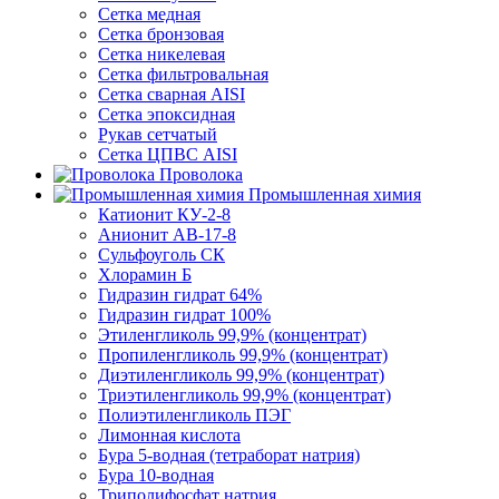
Сетка медная
Сетка бронзовая
Сетка никелевая
Сетка фильтровальная
Сетка сварная AISI
Сетка эпоксидная
Рукав сетчатый
Сетка ЦПВС AISI
Проволока
Промышленная химия
Катионит КУ-2-8
Анионит АВ-17-8
Сульфоуголь СК
Хлорамин Б
Гидразин гидрат 64%
Гидразин гидрат 100%
Этиленгликоль 99,9% (концентрат)
Пропиленгликоль 99,9% (концентрат)
Диэтиленгликоль 99,9% (концентрат)
Триэтиленгликоль 99,9% (концентрат)
Полиэтиленгликоль ПЭГ
Лимонная кислота
Бура 5-водная (тетраборат натрия)
Бура 10-водная
Триполифосфат натрия