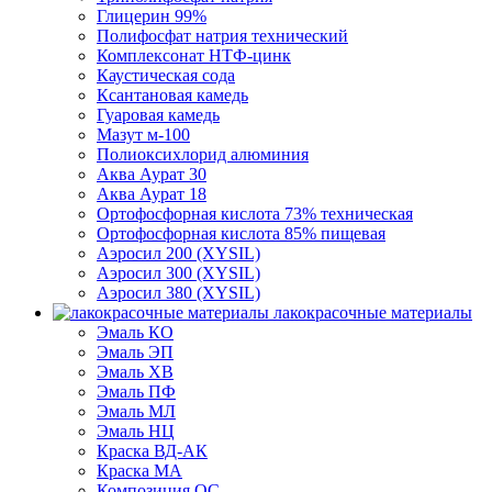
Глицерин 99%
Полифосфат натрия технический
Комплексонат НТФ-цинк
Каустическая сода
Ксантановая камедь
Гуаровая камедь
Мазут м-100
Полиоксихлорид алюминия
Аква Аурат 30
Аква Аурат 18
Ортофосфорная кислота 73% техническая
Ортофосфорная кислота 85% пищевая
Аэросил 200 (XYSIL)
Аэросил 300 (XYSIL)
Аэросил 380 (XYSIL)
лакокрасочные материалы
Эмаль КО
Эмаль ЭП
Эмаль ХВ
Эмаль ПФ
Эмаль МЛ
Эмаль НЦ
Краска ВД-АК
Краска МА
Композиция ОС