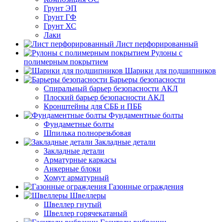
Грунт ЭП
Грунт ГФ
Грунт ХС
Лаки
Лист перфорированный
Рулоны с
полимерным покрытием
Шарики для подшипников
Барьеры безопасности
Спиральный барьер безопасности АКЛ
Плоский барьер безопасности АКЛ
Кронштейны для СББ и ПББ
Фундаментные болты
Фундаметные болты
Шпилька полнорезьбовая
Закладные детали
Закладные детали
Арматурные каркасы
Анкерные блоки
Хомут арматурный
Газонные ограждения
Швеллеры
Швеллер гнутый
Швеллер горячекатаный