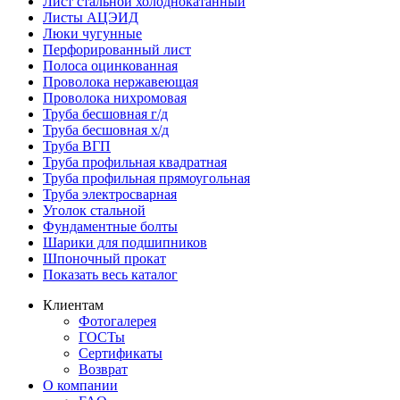
Лист стальной холоднокатанный
Листы АЦЭИД
Люки чугунные
Перфорированный лист
Полоса оцинкованная
Проволока нержавеющая
Проволока нихромовая
Труба бесшовная г/д
Труба бесшовная х/д
Труба ВГП
Труба профильная квадратная
Труба профильная прямоугольная
Труба электросварная
Уголок стальной
Фундаментные болты
Шарики для подшипников
Шпоночный прокат
Показать весь каталог
Клиентам
Фотогалерея
ГОСТы
Сертификаты
Возврат
О компании