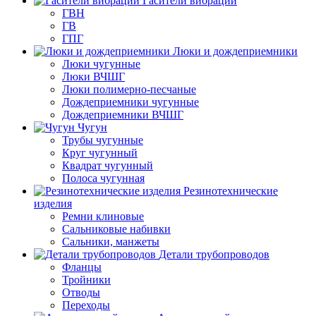
Гасители вибрации
ГВН
ГВ
ГПГ
Люки и дождеприемники
Люки чугунные
Люки ВЧШГ
Люки полимерно-песчаные
Дождеприемники чугунные
Дождеприемники ВЧШГ
Чугун
Трубы чугунные
Круг чугунный
Квадрат чугунный
Полоса чугунная
Резинотехнические
изделия
Ремни клиновые
Сальниковые набивки
Сальники, манжеты
Детали трубопроводов
Фланцы
Тройники
Отводы
Переходы