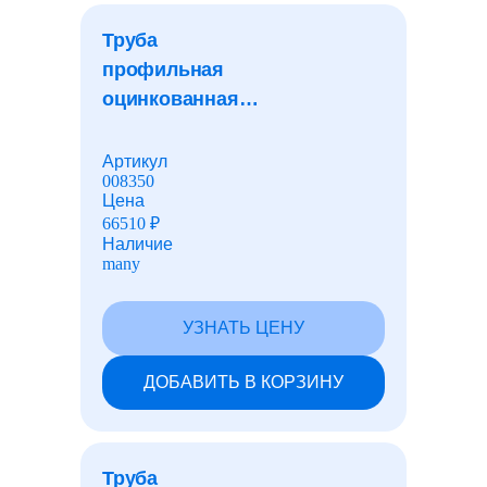
лакокрасочные материалы
Труба
профильная
оцинкованная
Лист перфорированный
квадратная
20x20x2,0 мм
Артикул
Рулоны с полимерным покрытием
008350
Цена
66510
₽
Наличие
Шарики для подшипников
many
Барьеры безопасности
УЗНАТЬ ЦЕНУ
ДОБАВИТЬ В КОРЗИНУ
Фундаментные болты
Закладные детали
Труба