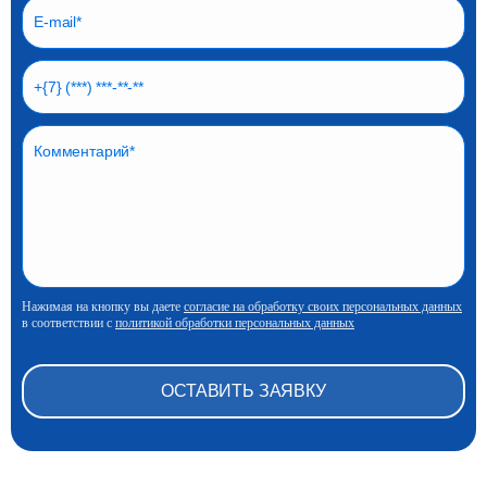
актуальным стандартам. Мы можем организовать
доставку непосредственно на объект клиента. Итоговая
цена будет зависеть от марки, размера и веса, а также от
условий доставки и дополнительных услуг.
Обратите внимание! Для юридических лиц в
Красноярском крае предусмотрена скидка 50% на
транспортные услуги при заказе сборной доставки от 5
тонн.
Нажимая на кнопку вы даете
согласие на обработку своих персональных данных
в соответствии с
политикой обработки персональных данных