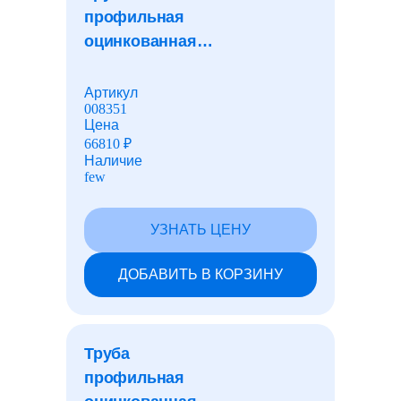
профильная
оцинкованная
Газонные ограждения
квадратная
25x25x1,0 мм
Артикул
008351
Швеллеры
Цена
66810
₽
Наличие
Гасители вибрации
few
УЗНАТЬ ЦЕНУ
Люки и дождеприемники
ДОБАВИТЬ В КОРЗИНУ
Чугун
Труба
Резинотехнические изделия
профильная