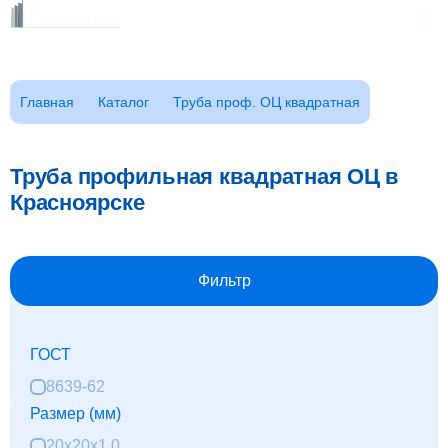
Каталог
Главная
Каталог
Труба проф. ОЦ квадратная
Клиентам
Фотогалерея
Труба профильная квадратная ОЦ в
Заказать звонок
ГОСТы
Красноярске
Сертификаты
Возврат
О компании
Фильтр
FAQ
Реквизиты
ГОСТ
Контакты
Доставка
8639-62
Размер (мм)
Оплата
20x20x1,0