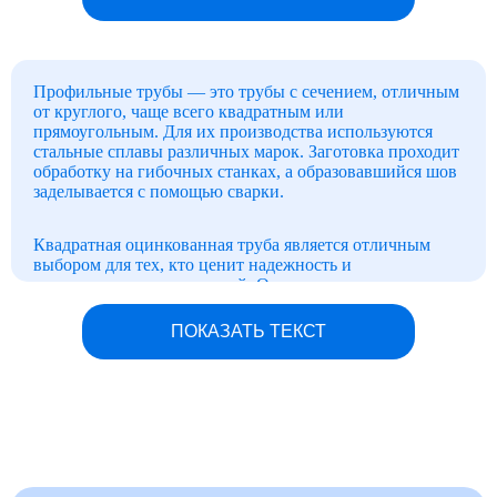
Профильные трубы — это трубы с сечением, отличным
от круглого, чаще всего квадратным или
прямоугольным. Для их производства используются
стальные сплавы различных марок. Заготовка проходит
обработку на гибочных станках, а образовавшийся шов
заделывается с помощью сварки.
Квадратная оцинкованная труба является отличным
выбором для тех, кто ценит надежность и
долговечность конструкций. Оцинкованное покрытие
защищает от коррозии, а квадратная форма придает
дополнительную прочность и устойчивость к
ПОКАЗАТЬ ТЕКСТ
деформациям.
ХАРАКТЕРИСТИКИ ОЦИНКОВАННЫХ
ТРУБОПРОКАТОВ
Оцинкованная профильная труба обладает рядом