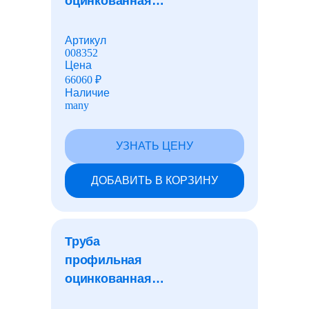
оцинкованная
Детали трубопроводов
квадратная
25x25x2,0 мм
Артикул
008352
Алюминиевый прокат
Цена
66060
₽
Наличие
many
Дюралевый прокат
УЗНАТЬ ЦЕНУ
Медный прокат
ДОБАВИТЬ В КОРЗИНУ
Бронзовый прокат
Труба
Латунный прокат
профильная
оцинкованная
квадратная