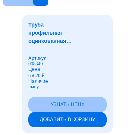
Дробь стальная
Труба
профильная
Канаты и тросы стальные
оцинкованная
квадратная
20x20x1,0 мм
Листы АЦЭИД
Артикул
008349
Цена
65620
₽
Сетки
Наличие
many
Проволока
УЗНАТЬ ЦЕНУ
ДОБАВИТЬ В КОРЗИНУ
Промышленная химия