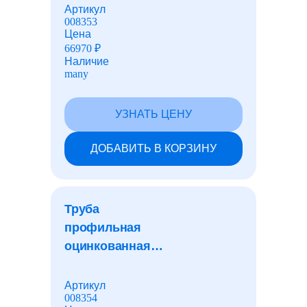
30x30x1,0 мм
Артикул
008353
Цена
66970
₽
Наличие
many
УЗНАТЬ ЦЕНУ
ДОБАВИТЬ В КОРЗИНУ
Труба
профильная
оцинкованная
квадратная
30x30x2,0 мм
Артикул
008354