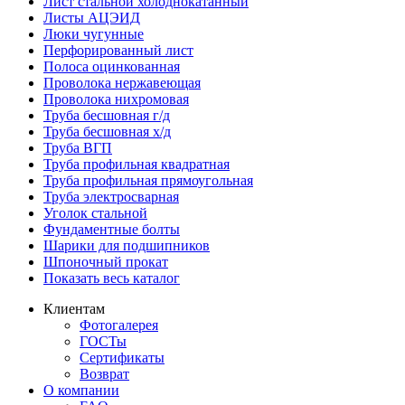
Лист стальной холоднокатанный
Листы АЦЭИД
Люки чугунные
Перфорированный лист
Полоса оцинкованная
Проволока нержавеющая
Проволока нихромовая
Труба бесшовная г/д
Труба бесшовная х/д
Труба ВГП
Труба профильная квадратная
Труба профильная прямоугольная
Труба электросварная
Уголок стальной
Фундаментные болты
Шарики для подшипников
Шпоночный прокат
Показать весь каталог
Клиентам
Фотогалерея
ГОСТы
Сертификаты
Возврат
О компании