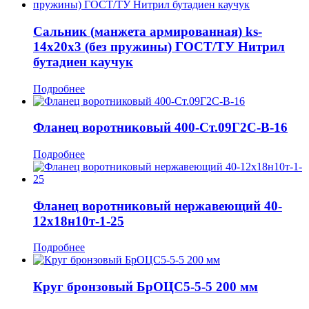
Сальник (манжета армированная) ks-
14x20x3 (без пружины) ГОСТ/ТУ Нитрил
бутадиен каучук
Подробнее
Фланец воротниковый 400-Ст.09Г2С-В-16
Подробнее
Фланец воротниковый нержавеющий 40-
12х18н10т-1-25
Подробнее
Круг бронзовый БрОЦС5-5-5 200 мм