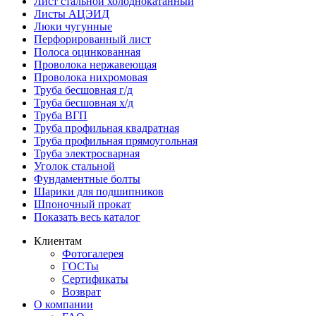
Лист стальной холоднокатанный
Листы АЦЭИД
Люки чугунные
Перфорированный лист
Полоса оцинкованная
Проволока нержавеющая
Проволока нихромовая
Труба бесшовная г/д
Труба бесшовная х/д
Труба ВГП
Труба профильная квадратная
Труба профильная прямоугольная
Труба электросварная
Уголок стальной
Фундаментные болты
Шарики для подшипников
Шпоночный прокат
Показать весь каталог
Клиентам
Фотогалерея
ГОСТы
Сертификаты
Возврат
О компании