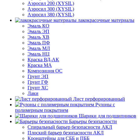
Аэросил 200 (XYSIL)
Аэросил 300 (XYSIL)
Аэросил 380 (XYSIL)
лакокрасочные материалы
Эмаль КО
Эмаль ЭП
Эмаль ХВ
Эмаль ПФ
Эмаль МЛ
Эмаль НЦ
Краска ВД-АК
Краска МА
Композиция ОС
Грунт ЭП
Грунт ГФ
Грунт ХС
Лаки
Лист перфорированный
Рулоны с
полимерным покрытием
Шарики для подшипников
Барьеры безопасности
Спиральный барьер безопасности АКЛ
Плоский барьер безопасности АКЛ
Кронштейны для СББ и ПББ