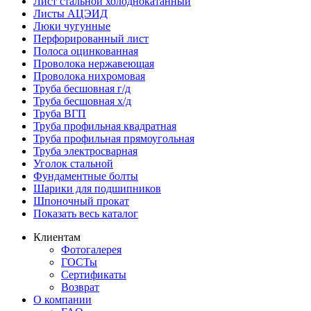
Лист стальной холоднокатанный
Листы АЦЭИД
Люки чугунные
Перфорированный лист
Полоса оцинкованная
Проволока нержавеющая
Проволока нихромовая
Труба бесшовная г/д
Труба бесшовная х/д
Труба ВГП
Труба профильная квадратная
Труба профильная прямоугольная
Труба электросварная
Уголок стальной
Фундаментные болты
Шарики для подшипников
Шпоночный прокат
Показать весь каталог
Клиентам
Фотогалерея
ГОСТы
Сертификаты
Возврат
О компании