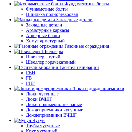
Фундаментные болты
Фундаметные болты
Шпилька полнорезьбовая
Закладные детали
Закладные детали
Арматурные каркасы
Анкерные блоки
Хомут арматурный
Газонные ограждения
Швеллеры
Швеллер гнутый
Швеллер горячекатаный
Гасители вибрации
ГВН
ГВ
ГПГ
Люки и дождеприемники
Люки чугунные
Люки ВЧШГ
Люки полимерно-песчаные
Дождеприемники чугунные
Дождеприемники ВЧШГ
Чугун
Трубы чугунные
Круг чугунный