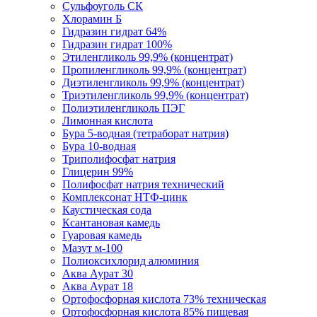
Сульфоуголь СК
Хлорамин Б
Гидразин гидрат 64%
Гидразин гидрат 100%
Этиленгликоль 99,9% (концентрат)
Пропиленгликоль 99,9% (концентрат)
Диэтиленгликоль 99,9% (концентрат)
Триэтиленгликоль 99,9% (концентрат)
Полиэтиленгликоль ПЭГ
Лимонная кислота
Бура 5-водная (тетраборат натрия)
Бура 10-водная
Триполифосфат натрия
Глицерин 99%
Полифосфат натрия технический
Комплексонат НТФ-цинк
Каустическая сода
Ксантановая камедь
Гуаровая камедь
Мазут м-100
Полиоксихлорид алюминия
Аква Аурат 30
Аква Аурат 18
Ортофосфорная кислота 73% техническая
Ортофосфорная кислота 85% пищевая