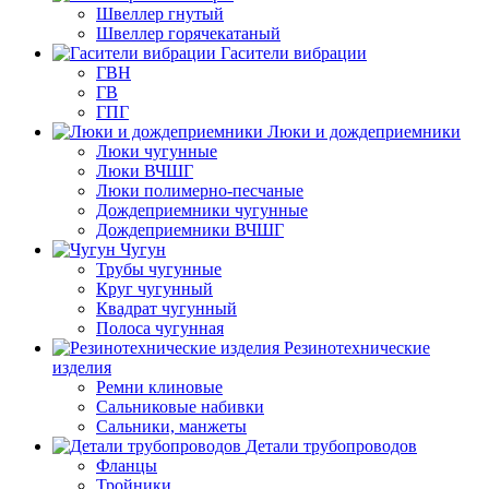
Швеллер гнутый
Швеллер горячекатаный
Гасители вибрации
ГВН
ГВ
ГПГ
Люки и дождеприемники
Люки чугунные
Люки ВЧШГ
Люки полимерно-песчаные
Дождеприемники чугунные
Дождеприемники ВЧШГ
Чугун
Трубы чугунные
Круг чугунный
Квадрат чугунный
Полоса чугунная
Резинотехнические
изделия
Ремни клиновые
Сальниковые набивки
Сальники, манжеты
Детали трубопроводов
Фланцы
Тройники