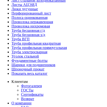
Лист стальной холоднокатанный
Листы АЦЭИД
Люки чугунные
Перфорированный лист
Полоса оцинкованная
Проволока нержавеющая
Проволока нихромовая
Труба бесшовная г/д
Труба бесшовная х/д
Труба ВГП
Труба профильная квадратная
Труба профильная прямоугольная
Труба электросварная
Уголок стальной
Фундаментные болты
Шарики для подшипников
Шпоночный прокат
Показать весь каталог
Клиентам
Фотогалерея
ГОСТы
Сертификаты
Возврат
О компании