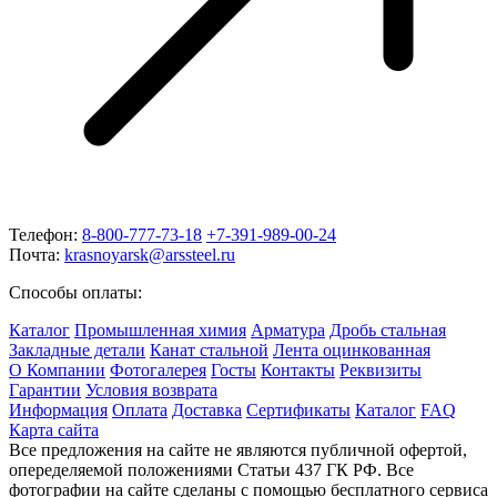
Телефон:
8-800-777-73-18
+7-391-989-00-24
Почта:
krasnoyarsk@arssteel.ru
Способы оплаты:
Каталог
Промышленная химия
Арматура
Дробь стальная
Закладные детали
Канат стальной
Лента оцинкованная
О Компании
Фотогалерея
Госты
Контакты
Реквизиты
Гарантии
Условия возврата
Информация
Оплата
Доставка
Сертификаты
Каталог
FAQ
Карта сайта
Все предложения на сайте не являются публичной офертой,
опеределяемой положениями Статьи 437 ГК РФ. Все
фотографии на сайте сделаны с помощью бесплатного сервиса