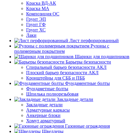
Краска ВД-АК
Краска МА
Композиция ОС
Грунт ЭП
Грунт ГФ
Грунт ХС
Лаки
Лист перфорированный
Рулоны с
полимерным покрытием
Шарики для подшипников
Барьеры безопасности
Спиральный барьер безопасности АКЛ
Плоский барьер безопасности АКЛ
Кронштейны для СББ и ПББ
Фундаментные болты
Фундаметные болты
Шпилька полнорезьбовая
Закладные детали
Закладные детали
Арматурные каркасы
Анкерные блоки
Хомут арматурный
Газонные ограждения
Швеллеры