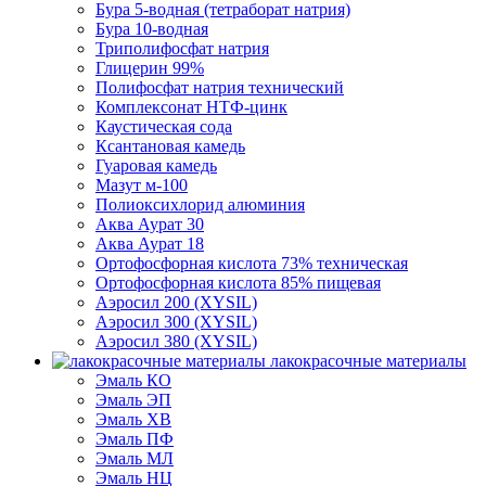
Бура 5-водная (тетраборат натрия)
Бура 10-водная
Триполифосфат натрия
Глицерин 99%
Полифосфат натрия технический
Комплексонат НТФ-цинк
Каустическая сода
Ксантановая камедь
Гуаровая камедь
Мазут м-100
Полиоксихлорид алюминия
Аква Аурат 30
Аква Аурат 18
Ортофосфорная кислота 73% техническая
Ортофосфорная кислота 85% пищевая
Аэросил 200 (XYSIL)
Аэросил 300 (XYSIL)
Аэросил 380 (XYSIL)
лакокрасочные материалы
Эмаль КО
Эмаль ЭП
Эмаль ХВ
Эмаль ПФ
Эмаль МЛ
Эмаль НЦ