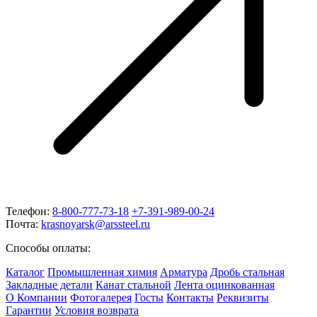
Телефон:
8-800-777-73-18
+7-391-989-00-24
Почта:
krasnoyarsk@arssteel.ru
Способы оплаты:
Каталог
Промышленная химия
Арматура
Дробь стальная
Закладные детали
Канат стальной
Лента оцинкованная
О Компании
Фотогалерея
Госты
Контакты
Реквизиты
Гарантии
Условия возврата