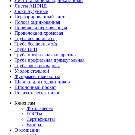
Лист стальной холоднокатанный
Листы АЦЭИД
Люки чугунные
Перфорированный лист
Полоса оцинкованная
Проволока нержавеющая
Проволока нихромовая
Труба бесшовная г/д
Труба бесшовная х/д
Труба ВГП
Труба профильная квадратная
Труба профильная прямоугольная
Труба электросварная
Уголок стальной
Фундаментные болты
Шарики для подшипников
Шпоночный прокат
Показать весь каталог
Клиентам
Фотогалерея
ГОСТы
Сертификаты
Возврат
О компании