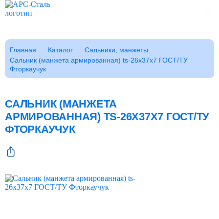
Каталог
Главная
Каталог
Сальники, манжеты
Сальник (манжета армированная) ts-26x37x7 ГОСТ/ТУ
Клиентам
Фторкаучук
Фотогалерея
Заказать звонок
ГОСТы
САЛЬНИК (МАНЖЕТА
Сертификаты
АРМИРОВАННАЯ) TS-26X37X7 ГОСТ/ТУ
Возврат
ФТОРКАУЧУК
О компании
FAQ
Реквизиты
Контакты
Доставка
Оплата