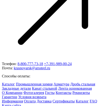
Телефон:
8-800-777-73-18
+7-391-989-00-24
Почта:
krasnoyarsk@arssteel.ru
Способы оплаты:
Каталог
Промышленная химия
Арматура
Дробь стальная
Закладные детали
Канат стальной
Лента оцинкованная
О Компании
Фотогалерея
Госты
Контакты
Реквизиты
Гарантии
Условия возврата
Информация
Оплата
Доставка
Сертификаты
Каталог
FAQ
Карта сайта