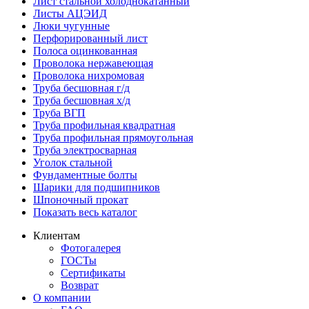
Лист стальной холоднокатанный
Листы АЦЭИД
Люки чугунные
Перфорированный лист
Полоса оцинкованная
Проволока нержавеющая
Проволока нихромовая
Труба бесшовная г/д
Труба бесшовная х/д
Труба ВГП
Труба профильная квадратная
Труба профильная прямоугольная
Труба электросварная
Уголок стальной
Фундаментные болты
Шарики для подшипников
Шпоночный прокат
Показать весь каталог
Клиентам
Фотогалерея
ГОСТы
Сертификаты
Возврат
О компании