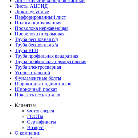
Лист стальной холоднокатанный
Листы АЦЭИД
Люки чугунные
Перфорированный лист
Полоса оцинкованная
Проволока нержавеющая
Проволока нихромовая
Труба бесшовная г/д
Труба бесшовная х/д
Труба ВГП
Труба профильная квадратная
Труба профильная прямоугольная
Труба электросварная
Уголок стальной
Фундаментные болты
Шарики для подшипников
Шпоночный прокат
Показать весь каталог
Клиентам
Фотогалерея
ГОСТы
Сертификаты
Возврат
О компании