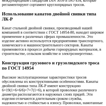
международным стандартам DIN 3059 и ISO 434, которые
регламентируют сортамент круглопрядных тросов.
Использование канатов двойной свивки типа
ЛК-Р
Канат стальной двойной свивки, производимый нашей
компанией в соответствии с ГОСТ 14954-80, находит широкое
применение в различных сферах промышленности. Это
изделие активно используется предприятиями транспортного,
химического и машиностроительного секторов. Канаты
применяются в процессе добычи горнорудных материалов, в
строительстве, сельском хозяйстве и электроэнергетике.
Конструкция грузового и грузолюдского троса
по ГОСТ 14954
Высокие эксплуатационные характеристики тросов
обусловлены их конструктивными особенностями. Канаты
двойной свивки типа ЛК-Р имеют конструкцию
6×19(1+6+6/6)+7×7(1+6), в которой проволоки различного
диаметра располагаются в наружных слоях прядей. Эти
изделия отличаются длительным сроком службы,
надежностью и стойкостью к износу. Проволоки, намотанные